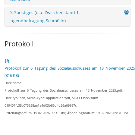
9. Sonstiges (u.a. Zwischenstand 1.
Jugendbefragung Schmölln)
Protokoll
Protokoll_zur_6_Tagung_des_Sozialausschusses_am_13_November_2025
(316 KB)
Dateiname:
Protokoll_zur_6_Tagung_des_Sozialausschusses_am_13_November_2025.pdf,
Dateityp:
pdf,
Mime-Type:
application/pdf,
SHA1 Checksum:
019407fc38b7f3658ae1a4d03b85d4d26a69997c
Erstellungsdatum:
19.02.2026 09:31 Uhr,
Änderungsdatum:
19.02.2026 09:31 Uhr