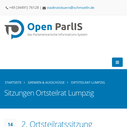
+49 (34491) 76128 |
stadtratsbuero
schmoelln
de
STARTSEITE
GREMIEN & AUSSCHÜSSE
ORTSTEILRAT LUMPZIG
Sitzungen Ortsteilrat Lumpzig
2. Ortsteilratssitzung
14